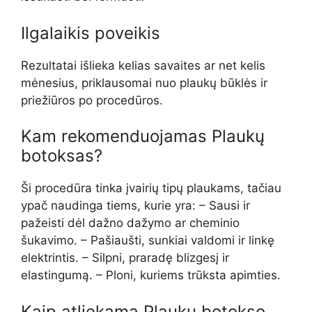
Ilgalaikis poveikis
Rezultatai išlieka kelias savaites ar net kelis
mėnesius, priklausomai nuo plaukų būklės ir
priežiūros po procedūros.
Kam rekomenduojamas Plaukų
botoksas?
Ši procedūra tinka įvairių tipų plaukams, tačiau
ypač naudinga tiems, kurie yra: – Sausi ir
pažeisti dėl dažno dažymo ar cheminio
šukavimo. – Pašiaušti, sunkiai valdomi ir linkę
elektrintis. – Silpni, praradę blizgesį ir
elastingumą. – Ploni, kuriems trūksta apimties.
Kaip atliekama Plaukų botokso