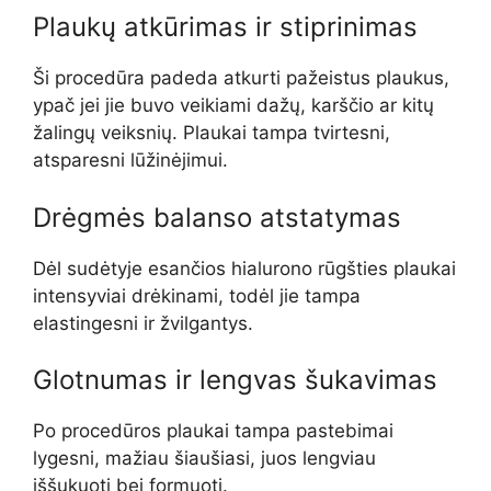
Plaukų atkūrimas ir stiprinimas
Ši procedūra padeda atkurti pažeistus plaukus,
ypač jei jie buvo veikiami dažų, karščio ar kitų
žalingų veiksnių. Plaukai tampa tvirtesni,
atsparesni lūžinėjimui.
Drėgmės balanso atstatymas
Dėl sudėtyje esančios hialurono rūgšties plaukai
intensyviai drėkinami, todėl jie tampa
elastingesni ir žvilgantys.
Glotnumas ir lengvas šukavimas
Po procedūros plaukai tampa pastebimai
lygesni, mažiau šiaušiasi, juos lengviau
iššukuoti bei formuoti.