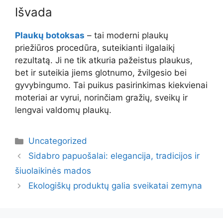
Išvada
Plaukų botoksas
– tai moderni plaukų
priežiūros procedūra, suteikianti ilgalaikį
rezultatą. Ji ne tik atkuria pažeistus plaukus,
bet ir suteikia jiems glotnumo, žvilgesio bei
gyvybingumo. Tai puikus pasirinkimas kiekvienai
moteriai ar vyrui, norinčiam gražių, sveikų ir
lengvai valdomų plaukų.
Kategorijos
Uncategorized
Sidabro papuošalai: elegancija, tradicijos ir
šiuolaikinės mados
Ekologiškų produktų galia sveikatai zemyna