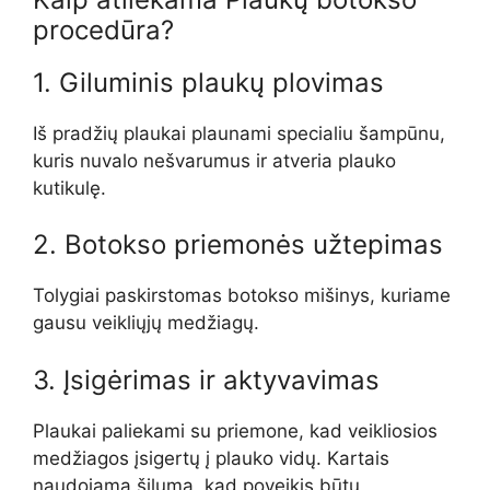
procedūra?
1. Giluminis plaukų plovimas
Iš pradžių plaukai plaunami specialiu šampūnu,
kuris nuvalo nešvarumus ir atveria plauko
kutikulę.
2. Botokso priemonės užtepimas
Tolygiai paskirstomas botokso mišinys, kuriame
gausu veikliųjų medžiagų.
3. Įsigėrimas ir aktyvavimas
Plaukai paliekami su priemone, kad veikliosios
medžiagos įsigertų į plauko vidų. Kartais
naudojama šiluma, kad poveikis būtų