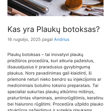
Kas yra Plaukų botoksas?
16 rugsėjo, 2025
pagal
Andrius
Plaukų botoksas – tai inovatyvi plaukų
priežiūros procedūra, kuri atkuria pažeistus,
išsausėjusius ir praradusius gyvybingumą
plaukus. Nors pavadinimas gali klaidinti, ši
priemonė neturi nieko bendro su injekcijomis ar
medicininiais botulino toksino preparatais. Tai
specialiai sukurtas plaukų atkūrimo mišinys,
praturtintas vitaminais, aminorūgštimis, keratinu
bei hialurono rūgštimi. Procedūra užpildo plauko
struktūros pažeidimus ir suteikia plaukams