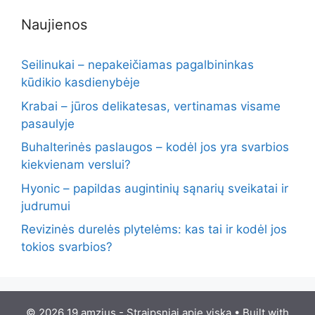
Naujienos
Seilinukai – nepakeičiamas pagalbininkas
kūdikio kasdienybėje
Krabai – jūros delikatesas, vertinamas visame
pasaulyje
Buhalterinės paslaugos – kodėl jos yra svarbios
kiekvienam verslui?
Hyonic – papildas augintinių sąnarių sveikatai ir
judrumui
Revizinės durelės plytelėms: kas tai ir kodėl jos
tokios svarbios?
© 2026 19 amzius - Straipsniai apie viską
• Built with