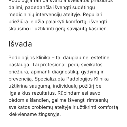
Podologija tampa svarbia sveikatos priežiūros
dalimi, padedančia išvengti sudėtingų
medicininių intervencijų ateityje. Reguliari
priežiūra leidžia palaikyti komfortą, išvengti
skausmo ir užtikrinti gerą savijautą kasdien.
Išvada
Podologijos klinika – tai daugiau nei estetinė
paslauga. Tai profesionali pėdų sveikatos
priežiūra, apimanti diagnostiką, gydymą ir
prevenciją. Specializuota Padologijos Klinika
užtikrina saugumą, individualų požiūrį bei
ilgalaikius rezultatus. Rūpindamiesi savo
pėdomis šiandien, galime išvengti rimtesnių
sveikatos problemų ateityje ir užtikrinti komfortą
kiekviename žingsnyje.