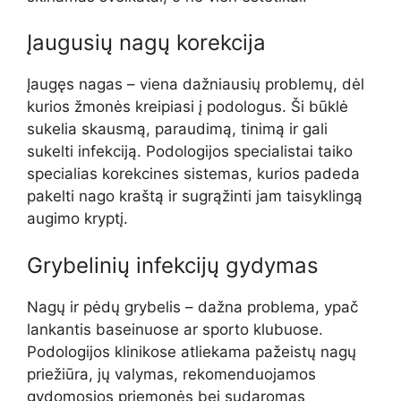
Įaugusių nagų korekcija
Įaugęs nagas – viena dažniausių problemų, dėl
kurios žmonės kreipiasi į podologus. Ši būklė
sukelia skausmą, paraudimą, tinimą ir gali
sukelti infekciją. Podologijos specialistai taiko
specialias korekcines sistemas, kurios padeda
pakelti nago kraštą ir sugrąžinti jam taisyklingą
augimo kryptį.
Grybelinių infekcijų gydymas
Nagų ir pėdų grybelis – dažna problema, ypač
lankantis baseinuose ar sporto klubuose.
Podologijos klinikose atliekama pažeistų nagų
priežiūra, jų valymas, rekomenduojamos
gydomosios priemonės bei sudaromas