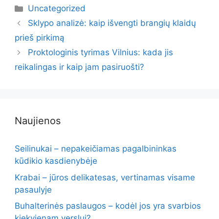
Kategorijos
Uncategorized
Sklypo analizė: kaip išvengti brangių klaidų
prieš pirkimą
Proktologinis tyrimas Vilnius: kada jis
reikalingas ir kaip jam pasiruošti?
Naujienos
Seilinukai – nepakeičiamas pagalbininkas
kūdikio kasdienybėje
Krabai – jūros delikatesas, vertinamas visame
pasaulyje
Buhalterinės paslaugos – kodėl jos yra svarbios
kiekvienam verslui?