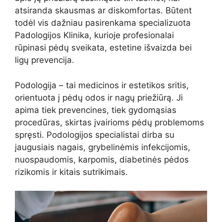
atsiranda skausmas ar diskomfortas. Būtent
todėl vis dažniau pasirenkama specializuota
Padologijos Klinika, kurioje profesionalai
rūpinasi pėdų sveikata, estetine išvaizda bei
ligų prevencija.
Podologija – tai medicinos ir estetikos sritis,
orientuota į pėdų odos ir nagų priežiūrą. Ji
apima tiek prevencines, tiek gydomąsias
procedūras, skirtas įvairioms pėdų problemoms
spręsti. Podologijos specialistai dirba su
įaugusiais nagais, grybelinėmis infekcijomis,
nuospaudomis, karpomis, diabetinės pėdos
rizikomis ir kitais sutrikimais.