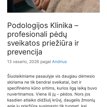
Podologijos Klinika –
profesionali pėdų
sveikatos priežiūra ir
prevencija
13 vasario, 2026
pagal
Andrius
Šiuolaikiniame pasaulyje vis daugiau dėmesio
skiriama ne tik bendrai sveikatai, bet ir
specifinėms kūno sritims, kurios ilgą laiką buvo
nuvertinamos. Viena iš jų – pėdos. Nors jos
kasdien atlaiko didžiulį krūvį, daugelis žmonių
apie jų priežiūrą susimąsto tik tuomet, kai