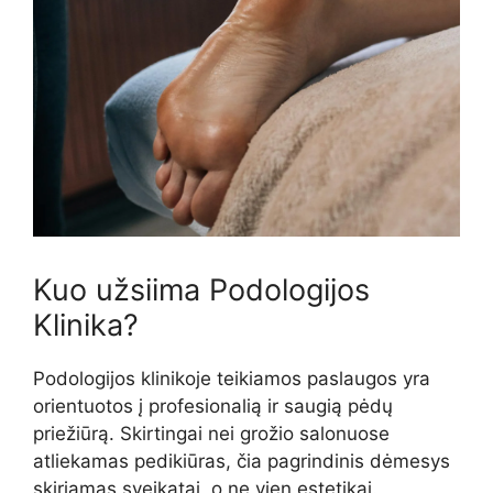
Kuo užsiima Podologijos
Klinika?
Podologijos klinikoje teikiamos paslaugos yra
orientuotos į profesionalią ir saugią pėdų
priežiūrą. Skirtingai nei grožio salonuose
atliekamas pedikiūras, čia pagrindinis dėmesys
skiriamas sveikatai, o ne vien estetikai.