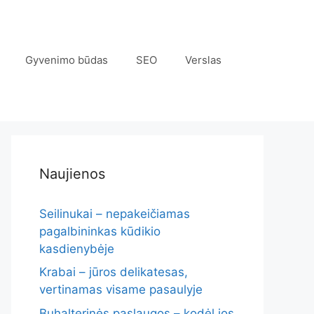
Gyvenimo būdas
SEO
Verslas
Naujienos
Seilinukai – nepakeičiamas
pagalbininkas kūdikio
kasdienybėje
Krabai – jūros delikatesas,
vertinamas visame pasaulyje
Buhalterinės paslaugos – kodėl jos