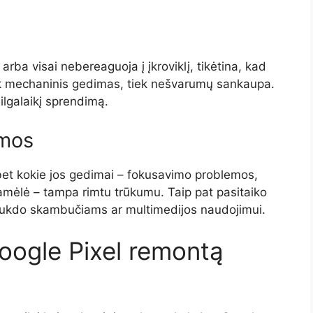
arba visai nebereaguoja į įkroviklį, tikėtina, kad
tiek mechaninis gedimas, tiek nešvarumų sankaupa.
ilgalaikį sprendimą.
emos
bet kokie jos gedimai – fokusavimo problemos,
amėlė – tampa rimtu trūkumu. Taip pat pasitaiko
trukdo skambučiams ar multimedijos naudojimui.
Google Pixel remontą