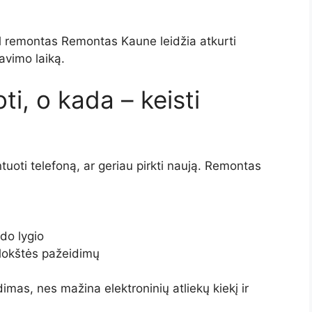
l remontas Remontas Kaune leidžia atkurti
navimo laiką.
i, o kada – keisti
tuoti telefoną, ar geriau pirkti naują. Remontas
do lygio
plokštės pažeidimų
mas, nes mažina elektroninių atliekų kiekį ir