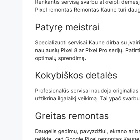
Renkantis servisą svarbu atkreipti dėmesį 
Pixel remontas Remontas Kaune turi daug
Patyrę meistrai
Specializuoti servisai Kaune dirba su įvair
naujausių Pixel 8 ar Pixel Pro serijų. Patirt
optimalų sprendimą.
Kokybiškos detalės
Profesionalūs servisai naudoja originalia
užtikrina ilgalaikį veikimą. Tai ypač svarbu
Greitas remontas
Daugelis gedimų, pavyzdžiui, ekrano ar bat
reiškia, kad Google Pixel remontas Kaune 