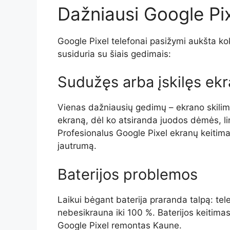
Dažniausi Google Pix
Google Pixel telefonai pasižymi aukšta ko
susiduria su šiais gedimais:
Sudužęs arba įskilęs ek
Vienas dažniausių gedimų – ekrano skilima
ekraną, dėl ko atsiranda juodos dėmės, lini
Profesionalus Google Pixel ekranų keitimas
jautrumą.
Baterijos problemos
Laikui bėgant baterija praranda talpą: tele
nebesikrauna iki 100 %. Baterijos keitimas
Google Pixel remontas Kaune.