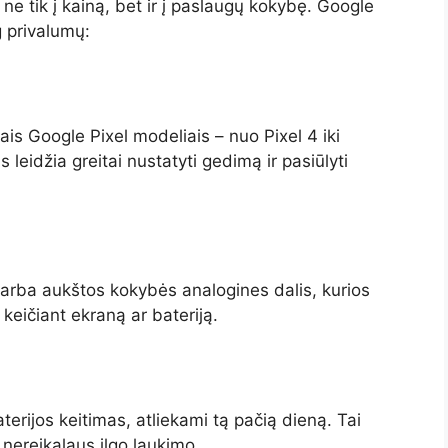
ne tik į kainą, bet ir į paslaugų kokybę. Google
 privalumų:
iais Google Pixel modeliais – nuo Pixel 4 iki
is leidžia greitai nustatyti gedimą ir pasiūlyti
s arba aukštos kokybės analogines dalis, kurios
 keičiant ekraną ar bateriją.
erijos keitimas, atliekami tą pačią dieną. Tai
nereikalaus ilgo laukimo.