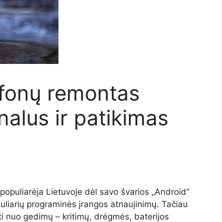
efonų remontas
nalus ir patikimas
 populiarėja Lietuvoje dėl savo švarios „Android“
uliarių programinės įrangos atnaujinimų. Tačiau
oti nuo gedimų – kritimų, drėgmės, baterijos